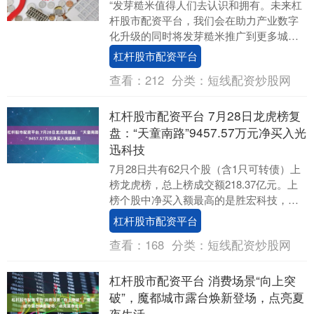
“发芽糙米值得人们去认识和拥有。未来杠
杆股市配资平台，我们会在助力产业数字
化升级的同时将发芽糙米推广到更多城
市。”广东发芽红生物科技有限公司（以下
杠杆股市配资平台
简称“广东发芽....
查看：
212
分类：
短线配资炒股网
杠杆股市配资平台 7月28日龙虎榜复
盘：“天童南路”9457.57万元净买入光
迅科技
7月28日共有62只个股（含1只可转债）上
榜龙虎榜，总上榜成交额218.37亿元。上
榜个股中净买入额最高的是胜宏科技，金
额为11.89亿元。 当天，游资席位净买....
杠杆股市配资平台
查看：
168
分类：
短线配资炒股网
杠杆股市配资平台 消费场景“向上突
破”，魔都城市露台焕新登场，点亮夏
夜生活