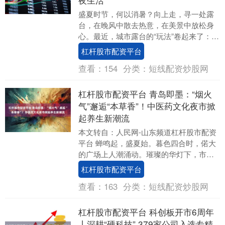
盛夏时节，何以消暑？向上走，寻一处露
台，在晚风中散去热意，在美景中放松身
心。最近，城市露台的“玩法”卷起来了：老
百货里开出了音乐酒吧，露天演唱会的音
杠杆股市配资平台
浪与街区灯火....
查看：
154
分类：
短线配资炒股网
杠杆股市配资平台 青岛即墨：“烟火
气”邂逅“本草香”！中医药文化夜市掀
起养生新潮流
本文转自：人民网-山东频道杠杆股市配资
平台 蝉鸣起，盛夏始。暮色四合时，偌大
的广场上人潮涌动。璀璨的华灯下，市民
在一个个药香氤氲的“摊位”前流连忘返，享
杠杆股市配资平台
受着集诊....
查看：
163
分类：
短线配资炒股网
杠杆股市配资平台 科创板开市6周年
丨深耕“硬科技” 379家公司入选专精