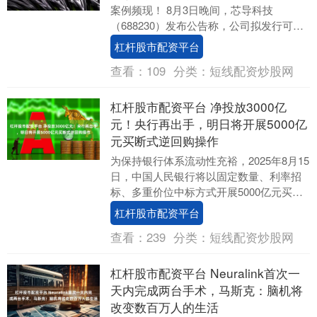
案例频现！ 8月3日晚间，芯导科技
（688230）发布公告称，公司拟发行可转
换公司债券及支付现金向盛锋、李晖、黄
杠杆股市配资平台
松、王青松、....
查看：
109
分类：
短线配资炒股网
杠杆股市配资平台 净投放3000亿
元！央行再出手，明日将开展5000亿
元买断式逆回购操作
为保持银行体系流动性充裕，2025年8月15
日，中国人民银行将以固定数量、利率招
标、多重价位中标方式开展5000亿元买断
式逆回购操作杠杆股市配资平台，期限为6
杠杆股市配资平台
个....
查看：
239
分类：
短线配资炒股网
杠杆股市配资平台 Neuralink首次一
天内完成两台手术，马斯克：脑机将
改变数百万人的生活