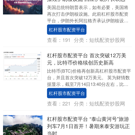
美国总统特朗普表示，如有必要，美国将
再次打击伊朗核设施。此前杠杆股市配资
平台，伊朗外长阿拉格齐承认伊朗核设施
遭空袭后受损严重，但强调不会放弃铀浓
杠杆股市配资平台
缩计划。 特朗普....
查看：
191
分类：
短线配资炒股网
杠杆股市配资平台 首次突破12万美
元，比特币价格续创历史新高
比特币(BTC)价格再创新高杠杆股市配资平
台，并且首次突破12万美元。 英为财情数
据显示，截至7月14日13:40分左右，比特
币期货价格接近12.27万美元，比....
杠杆股市配资平台
查看：
221
分类：
短线配资炒股网
杠杆股市配资平台 “泰山黄河号”旅游
列车7月1日首开！暑期来泰安游玩正
当时