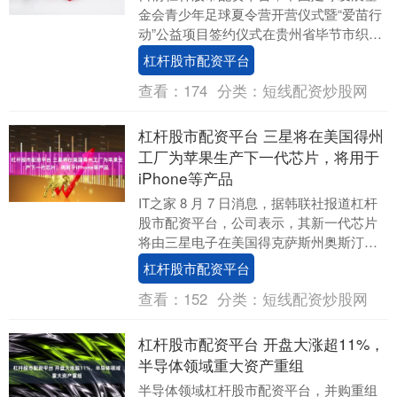
金会青少年足球夏令营开营仪式暨“爱苗行
动”公益项目签约仪式在贵州省毕节市织金
县织金一中举行。此次活动标志着基金会
杠杆股市配资平台
在推动青少年....
查看：
174
分类：
短线配资炒股网
杠杆股市配资平台 三星将在美国得州
工厂为苹果生产下一代芯片，将用于
iPhone等产品
IT之家 8 月 7 日消息，据韩联社报道杠杆
股市配资平台，公司表示，其新一代芯片
将由三星电子在美国得克萨斯州奥斯汀的
芯片代工厂生产。苹果在新闻稿中表示，
杠杆股市配资平台
双方正....
查看：
152
分类：
短线配资炒股网
杠杆股市配资平台 开盘大涨超11%，
半导体领域重大资产重组
半导体领域杠杆股市配资平台，并购重组