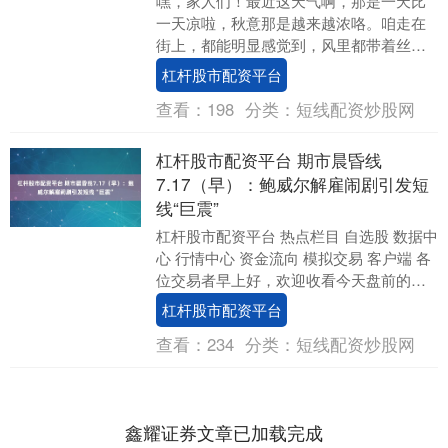
嘿，家人们！最近这天气啊，那是一天比
一天凉啦，秋意那是越来越浓咯。咱走在
街上，都能明显感觉到，风里都带着丝丝
凉意，空气也干得要命杠杆股市配资平
杠杆股市配资平台
台，就跟那被抽干了....
查看：
198
分类：
短线配资炒股网
杠杆股市配资平台 期市晨昏线
7.17（早）：鲍威尔解雇闹剧引发短
线“巨震”
杠杆股市配资平台 热点栏目 自选股 数据中
心 行情中心 资金流向 模拟交易 客户端 各
位交易者早上好，欢迎收看今天盘前的
《期市晨昏线》栏目。 昨晚，据美国哥伦
杠杆股市配资平台
比....
查看：
234
分类：
短线配资炒股网
鑫耀证券文章已加载完成