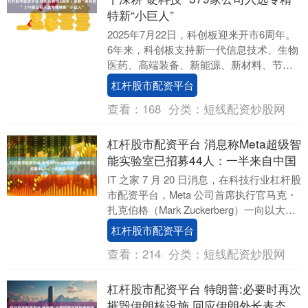
特新“小巨人”
2025年7月22日，科创板迎来开市6周年。
6年来，科创板支持新一代信息技术、生物
医药、高端装备、新能源、新材料、节能
环保等高新技术产业和战略性新兴产业企
杠杆股市配资平台
业相....
查看：
168
分类：
短线配资炒股网
杠杆股市配资平台 消息称Meta超级智
能实验室已招募44人：一半来自中国
IT 之家 7 月 20 日消息，在科技行业杠杆股
市配资平台，Meta 公司首席执行官马克・
扎克伯格（Mark Zuckerberg）一向以大手
笔投资闻名。此前....
杠杆股市配资平台
查看：
214
分类：
短线配资炒股网
杠杆股市配资平台 特朗普:必要时再次
摧毁伊朗核设施 回应伊朗外长表态