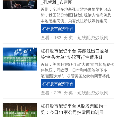
_孔肯雅_布雷图
近期，全球多地基孔肯雅热疫情呈扩散态
势，我国部分地区陆续出现输入性病例及
本地感染病例。为有效阻断蚊媒传染病传
播链，大连普兰店区疾控中心（卫生监督
杠杆股市配资平台
所）组建专业病媒....
查看：
162
分类：
短线配资炒股网
杠杆股市配资平台 美能源出口被疑
签“空头大单” 协议可行性遭质疑
近日，美国赶在8月1日“大限”前向其贸易伙
伴施压，同欧盟、日本和韩国等签下多
笔“能源大单”。尽管美国总统特朗普将此视
为“巨大胜利”，但协议有关内容释出后，旋
杠杆股市配资平台
即引....
查看：
225
分类：
短线配资炒股网
杠杆股市配资平台 A股股票回购一
览：今日11家公司披露回购进展