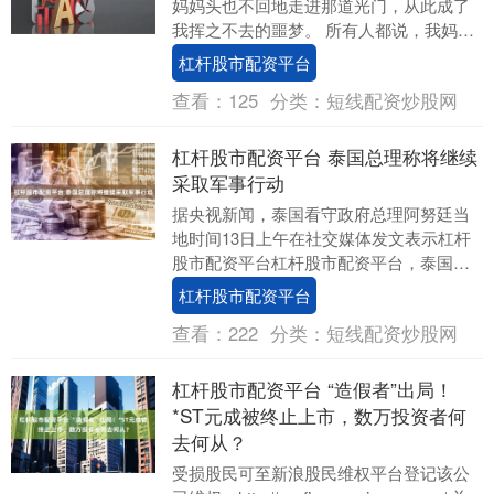
妈妈头也不回地走进那道光门，从此成了
我挥之不去的噩梦。 所有人都说，我妈是
个冷心绝情的攻略女。任务完成后，她就
杠杆股市配资平台
抛下我和爸....
查看：
125
分类：
短线配资炒股网
杠杆股市配资平台 泰国总理称将继续
采取军事行动
据央视新闻，泰国看守政府总理阿努廷当
地时间13日上午在社交媒体发文表示杠杆
股市配资平台杠杆股市配资平台，泰国将
继续采取军事行动，直至确信本国领土与
杠杆股市配资平台
民众不再面临伤....
查看：
222
分类：
短线配资炒股网
杠杆股市配资平台 “造假者”出局！
*ST元成被终止上市，数万投资者何
去何从？
受损股民可至新浪股民维权平台登记该公