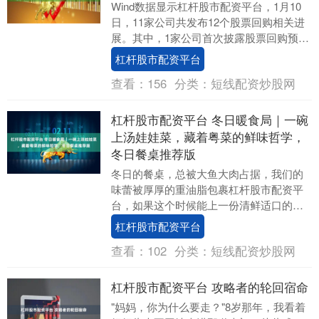
Wind数据显示杠杆股市配资平台，1月10
日，11家公司共发布12个股票回购相关进
展。其中，1家公司首次披露股票回购预
案，3家公司回购方案获股东大会通过，7
杠杆股市配资平台
家公....
查看：
156
分类：
短线配资炒股网
杠杆股市配资平台 冬日暖食局｜一碗
上汤娃娃菜，藏着粤菜的鲜味哲学，
冬日餐桌推荐版
冬日的餐桌，总被大鱼大肉占据，我们的
味蕾被厚厚的重油脂包裹杠杆股市配资平
台，如果这个时候能上一份清鲜适口的汤
菜会是怎样的味觉冲击呢？今天为大家推
杠杆股市配资平台
荐一道经典的粤菜....
查看：
102
分类：
短线配资炒股网
杠杆股市配资平台 攻略者的轮回宿命
"妈妈，你为什么要走？"8岁那年，我看着