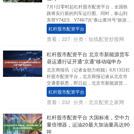
7月1日零时起杠杆股市配资平台，全国铁
路将实行新的列车运行图。同时，泰山到
东营Y742/3、Y746/7次“泰山黄河号”旅游列
车正式开通！全程票价41.50元。....
杠杆股市配资平台
查看：
227
分类：
短线配资炒股网
杠杆股市配资平台 北京市新能源货车
昼运通行证开通“京通”移动端申办
北京商报讯（记者金朝力程靓）6月13日杠
杆股市配资平台，北京商报记者从北京市
交通委获悉，即日起，北京市新能源货车
昼运通行证申办服务正式进驻京通平台移
杠杆股市配资平台
动端，面向企....
查看：
232
分类：
北京配资之家网
杠杆股市配资平台 大国标准，空中力
量倍增器，运油20最大加油量高达90
吨