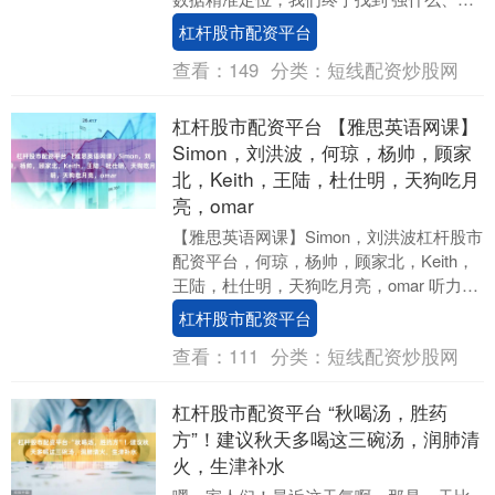
什么’的突破口。”新疆维吾尔自治区柯坪县
杠杆股市配资平台
市场....
查看：
149
分类：
短线配资炒股网
杠杆股市配资平台 【雅思英语网课】
Simon，刘洪波，何琼，杨帅，顾家
北，Keith，王陆，杜仕明，天狗吃月
亮，omar
【雅思英语网课】Simon，刘洪波杠杆股市
配资平台，何琼，杨帅，顾家北，Keith，
王陆，杜仕明，天狗吃月亮，omar 听力
（王陆语料库）｜阅读（刘洪波真经） ....
杠杆股市配资平台
查看：
111
分类：
短线配资炒股网
杠杆股市配资平台 “秋喝汤，胜药
方”！建议秋天多喝这三碗汤，润肺清
火，生津补水