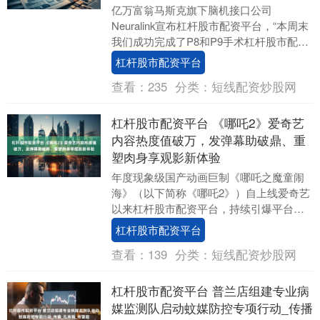
亿万富翁马斯克旗下脑机接口公司
Neuralink宣布杠杆股市配资平台，“本周末
我们成功完成了P8和P9手术杠杆股市配资
平台，这是我们首次在一天内完成两台手
杠杆股市配资平台
术。两....
查看：
235
分类：
短线配资炒股网
杠杆股市配资平台 《哪吒2》爱奇艺
内容热度值破万，发弹幕助破鼎、重
塑肉身享观影新体验
年度现象级国产动画巨制《哪吒之魔童闹
海》（以下简称《哪吒2》）自上线爱奇艺
以来杠杆股市配资平台，持续引爆平台热
度。8月3日，影片上线次日爱奇艺内容热
杠杆股市配资平台
度值突破10....
查看：
139
分类：
短线配资炒股网
杠杆股市配资平台 普兰店组建专业病
媒监测队启动蚊媒防控专项行动_传播