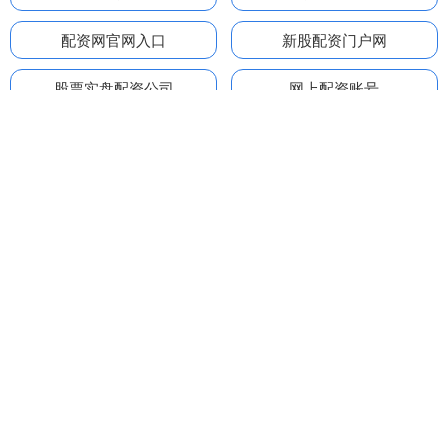
配资网官网入口
新股配资门户网
股票实盘配资公司
网上配资账号
股票配资配资配资
重庆线上配资
股票配资十倍网站
配资行情最新消息
股票配资公司查询
配资公司排名
全部话题标签
关注 鑫耀证券