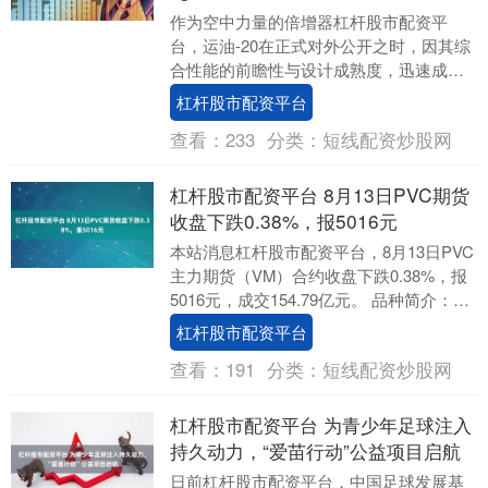
作为空中力量的倍增器杠杆股市配资平
台，运油-20在正式对外公开之时，因其综
合性能的前瞻性与设计成熟度，迅速成为
海内外军事圈与航空工业界广泛关注的焦
杠杆股市配资平台
点。放眼全球，....
查看：
233
分类：
短线配资炒股网
杠杆股市配资平台 8月13日PVC期货
收盘下跌0.38%，报5016元
本站消息杠杆股市配资平台，8月13日PVC
主力期货（VM）合约收盘下跌0.38%，报
5016元，成交154.79亿元。 品种简介：
PVC期货是在期货交易所上市交....
杠杆股市配资平台
查看：
191
分类：
短线配资炒股网
杠杆股市配资平台 为青少年足球注入
持久动力，“爱苗行动”公益项目启航
日前杠杆股市配资平台，中国足球发展基