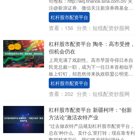
司维权：http://wq.finance.sina.com.cn/ 关
注@新浪证券、微信关注新浪券商基金、
百度搜索新浪股民....
杠杆股市配资平台
查看：
156
分类：
短线配资炒股网
杠杆股市配资平台 陶冬：高市受挫，
但机会仍在
上周充满了戏剧性。高市早苗夺得日本自
民党总裁一职，成为下一任日本首相似乎
板上钉钉，却忽然传来执政联盟公明党退
出的消息。高市交易先暴涨，后暴跌。美
杠杆股市配资平台
股在FOMO（f....
查看：
202
分类：
短线配资炒股网
杠杆股市配资平台 新疆柯坪：“创新
方法论”激活农特产业
“过去做农特产品规划杠杆股市配资平台，
总在‘种什么、卖什么’里打转；现在靠专利
数据精准定位，我们终于找到‘强什么、优