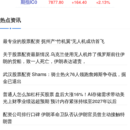
期指IC0
7877.80
+164.40
+2.13%
热点资讯
最专业的股票配资 抚州产“竹机翼”无人机成功首飞
关于股票配资最新情况 乌克兰使用无人机炸了俄罗斯前往伊
朗的货船，致一人死亡，伊朗表达谴责，
武汉股票配资 Shams：骑士热火76人领跑詹姆斯争夺战，掘
金已退出
普通人怎么加杠杆买股票 盘后大涨16%！AI存储需求带动美
光上财季业绩远超预期 预计内存紧张持续至2027年以后
配资公司排行口碑 伊朗革命卫队否认伊朗官员曾主动接触特
朗普