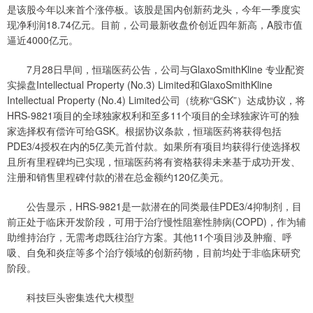
是该股今年以来首个涨停板。该股是国内创新药龙头，今年一季度实
现净利润18.74亿元。目前，公司最新收盘价创近四年新高，A股市值
逼近4000亿元。
7月28日早间，恒瑞医药公告，公司与GlaxoSmithKline 专业配资
实操盘Intellectual Property (No.3) Limited和GlaxoSmithKline
Intellectual Property (No.4) Limited公司（统称“GSK”）达成协议，将
HRS-9821项目的全球独家权利和至多11个项目的全球独家许可的独
家选择权有偿许可给GSK。根据协议条款，恒瑞医药将获得包括
PDE3/4授权在内的5亿美元首付款。如果所有项目均获得行使选择权
且所有里程碑均已实现，恒瑞医药将有资格获得未来基于成功开发、
注册和销售里程碑付款的潜在总金额约120亿美元。
公告显示，HRS-9821是一款潜在的同类最佳PDE3/4抑制剂，目
前正处于临床开发阶段，可用于治疗慢性阻塞性肺病(COPD)，作为辅
助维持治疗，无需考虑既往治疗方案。其他11个项目涉及肿瘤、呼
吸、自免和炎症等多个治疗领域的创新药物，目前均处于非临床研究
阶段。
科技巨头密集迭代大模型