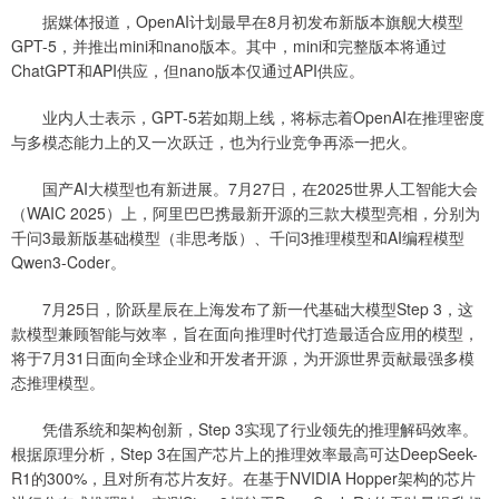
据媒体报道，OpenAI计划最早在8月初发布新版本旗舰大模型
GPT-5，并推出mini和nano版本。其中，mini和完整版本将通过
ChatGPT和API供应，但nano版本仅通过API供应。
业内人士表示，GPT-5若如期上线，将标志着OpenAI在推理密度
与多模态能力上的又一次跃迁，也为行业竞争再添一把火。
国产AI大模型也有新进展。7月27日，在2025世界人工智能大会
（WAIC 2025）上，阿里巴巴携最新开源的三款大模型亮相，分别为
千问3最新版基础模型（非思考版）、千问3推理模型和AI编程模型
Qwen3-Coder。
7月25日，阶跃星辰在上海发布了新一代基础大模型Step 3，这
款模型兼顾智能与效率，旨在面向推理时代打造最适合应用的模型，
将于7月31日面向全球企业和开发者开源，为开源世界贡献最强多模
态推理模型。
凭借系统和架构创新，Step 3实现了行业领先的推理解码效率。
根据原理分析，Step 3在国产芯片上的推理效率最高可达DeepSeek-
R1的300%，且对所有芯片友好。在基于NVIDIA Hopper架构的芯片